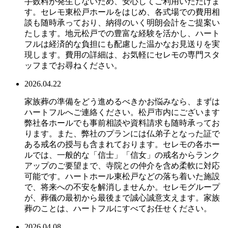
手数料が発生しないため、安心してご利用いただけま
す。セレモ東松戸ホールをはじめ、各式場での費用相
談も随時承っており、納得のいく明朗会計をご提案い
たします。地元松戸での豊富な経験を活かし、ハート
フルは経済的な負担にも配慮した温かなお見送りを実
現します。費用の詳細は、お気軽にセレモの専門スタ
ッフまでお尋ねください。
2026.04.22
家族葬の準備をどう進めるべきかお悩みなら、まずは
ハートフルへご連絡ください。松戸市内にございます
弊社各ホールでも事前相談や資料請求も随時承ってお
ります。また、弊社のプランには仏弟子となった証で
ある戒名の授与も含まれております。セレモの各ホー
ルでは、一般的な「信士」「信女」の戒名からランク
アップのご要望まで、寺院との仲介を含め柔軟に対応
可能です。ハートホール東松戸などの落ち着いた施設
で、将来への不安を解消しませんか。セレモグループ
が、葬儀の最初から最後まで誠心誠意支えます。家族
葬のことは、ハートフルにすべてお任せください。
2026.04.08