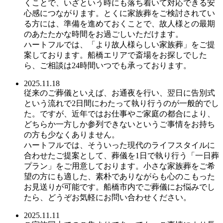
くことで、いざという時にも落ち着いて対応できる安
心感につながります。とくに家族葬をご検討されてい
る方には、準備を進めておくことで、故人様との最期
のあたたかな時間をお過ごしいただけます。
ハートフルでは、「より故人様らしい家族葬」をご提
案しております。船橋エリアで斎場をお探しでした
ら、ご相談は24時間いつでも承っております。
2025.11.18
従来のご葬儀といえば、お通夜を行い、翌日に告別式
という流れで2日間にわたって執り行うのが一般的でし
た。ですが、近年ではお仕事やご家庭の都合により、
どちらか一方しか参列できないというご事情をお持ち
の方も少なくありません。
ハートフルでは、そういった現代のライフスタイルに
合わせたご提案として、葬儀を1日で執り行う「一日葬
プラン」をご用意しております。小さな家族葬をご希
望の方にも適した、素朴でありながらも心のこもった
お見送りが可能です。船橋市内でご葬儀にお悩みでし
たら、どうぞお気軽にお問い合わせください。
2025.11.11