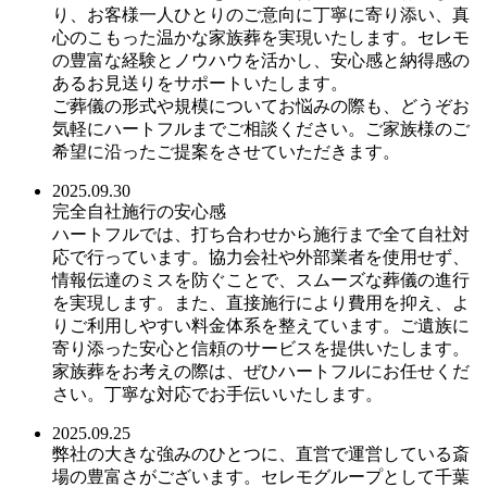
り、お客様一人ひとりのご意向に丁寧に寄り添い、真
心のこもった温かな家族葬を実現いたします。セレモ
の豊富な経験とノウハウを活かし、安心感と納得感の
あるお見送りをサポートいたします。
ご葬儀の形式や規模についてお悩みの際も、どうぞお
気軽にハートフルまでご相談ください。ご家族様のご
希望に沿ったご提案をさせていただきます。
2025.09.30
完全自社施行の安心感
ハートフルでは、打ち合わせから施行まで全て自社対
応で行っています。協力会社や外部業者を使用せず、
情報伝達のミスを防ぐことで、スムーズな葬儀の進行
を実現します。また、直接施行により費用を抑え、よ
りご利用しやすい料金体系を整えています。ご遺族に
寄り添った安心と信頼のサービスを提供いたします。
家族葬をお考えの際は、ぜひハートフルにお任せくだ
さい。丁寧な対応でお手伝いいたします。
2025.09.25
弊社の大きな強みのひとつに、直営で運営している斎
場の豊富さがございます。セレモグループとして千葉