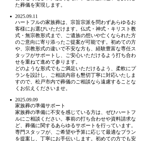
た葬儀を実現します。
2025.09.11
ハートフルの家族葬は、宗旨宗派を問わずあらゆるお
客様にお選びいただけます。仏式・神式・キリスト教
式・無宗教形式まで、ご遺族の想いや亡くなられた方
のご意向に寄り添ったご提案が可能です。初めての方
や、宗教形式の違いで不安な方も、経験豊富な専任ス
タッフがサポートし、ご安心いただけるよう打ち合わ
せを重ねて進めて参ります。
どのような形式でもご満足いただけるよう、柔軟にプ
ランを設計し、ご相談内容も懇切丁寧に対応いたしま
すので、松戸市内で葬儀のご相談なら遠慮することな
くお伝えくださいませ。
2025.09.09
家族葬の準備サポート
家族葬の準備に不安を感じている方は、ぜひハートフ
ルにご相談ください。事前の打ち合わせや資料請求な
ど、葬儀に関するあらゆるサポートを行っています。
専門スタッフが、ご希望や予算に応じて最適なプラン
を提案し、丁寧にお手伝いします。初めての方でも安