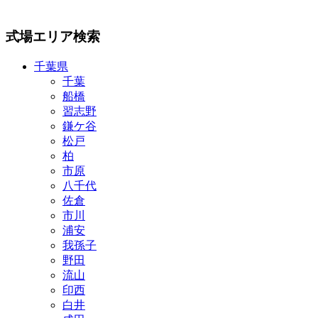
式場エリア検索
千葉県
千葉
船橋
習志野
鎌ケ谷
松戸
柏
市原
八千代
佐倉
市川
浦安
我孫子
野田
流山
印西
白井