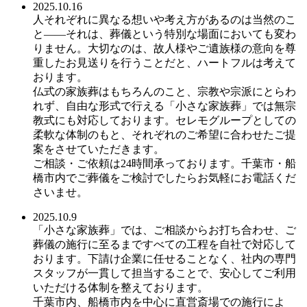
2025.10.16
人それぞれに異なる想いや考え方があるのは当然のこ
と――それは、葬儀という特別な場面においても変わ
りません。大切なのは、故人様やご遺族様の意向を尊
重したお見送りを行うことだと、ハートフルは考えて
おります。
仏式の家族葬はもちろんのこと、宗教や宗派にとらわ
れず、自由な形式で行える「小さな家族葬」では無宗
教式にも対応しております。セレモグループとしての
柔軟な体制のもと、それぞれのご希望に合わせたご提
案をさせていただきます。
ご相談・ご依頼は24時間承っております。千葉市・船
橋市内でご葬儀をご検討でしたらお気軽にお電話くだ
さいませ。
2025.10.9
「小さな家族葬」では、ご相談からお打ち合わせ、ご
葬儀の施行に至るまですべての工程を自社で対応して
おります。下請け企業に任せることなく、社内の専門
スタッフが一貫して担当することで、安心してご利用
いただける体制を整えております。
千葉市内、船橋市内を中心に直営斎場での施行によ