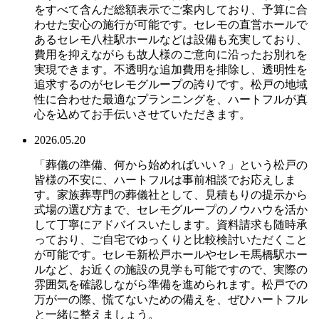
をすべて含んだ総額表示でご案内しており、予算に合
わせた安心の施行が可能です。セレモの直営ホールで
あるセレモ八柱駅ホールなどは設備も充実しており、
費用を抑えながらも故人様のご意向に沿ったお別れを
実現できます。不透明な追加費用を排除し、透明性を
追求するのがセレモグループの誇りです。松戸の地域
性に合わせた最適なプランニングを、ハートフルが真
心を込めてお手伝いさせていただきます。
2026.05.20
「葬儀の準備、何から始めればいい？」という松戸の
皆様の不安に、ハートフルは事前相談でお応えしま
す。家族葬専門の葬儀社として、見積もりの提示から
式場の選び方まで、セレモグループのノウハウを活か
して丁寧にアドバイスいたします。資料請求も随時承
っており、ご自宅でゆっくりと比較検討いただくこと
が可能です。セレモ新松戸ホールやセレモ馬橋駅ホー
ルなど、お近くの施設の見学も可能ですので、実際の
雰囲気を確認しながら準備を進められます。松戸での
万が一の際、慌てないための備えを、ぜひハートフル
と一緒に整えましょう。