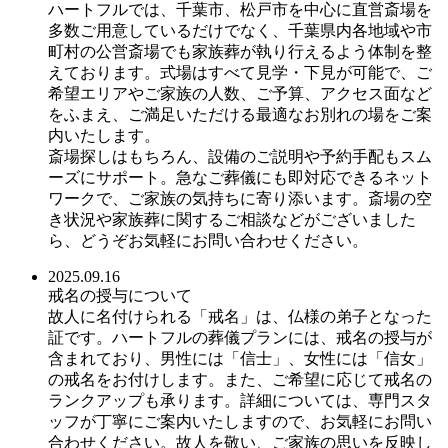
ハートフルでは、千葉市、松戸市を中心に直営斎場を
多数ご用意しているだけでなく、千葉県内各地域や市
町村の公営斎場でも家族葬が執り行えるよう体制を整
えております。式場はすべて見学・下見が可能で、ご
希望エリアやご家族の人数、ご予算、アクセス面など
をふまえ、ご満足いただける最適なお別れの場をご案
内いたします。
斎場探しはもちろん、設備のご説明や予約手配もスム
ーズにサポート。急なご葬儀にも即対応できるネット
ワークで、ご家族の気持ちに寄り添います。斎場の空
き状況や家族葬に関するご相談などがございました
ら、どうぞお気軽にお問い合わせください。
2025.09.16
戒名の授与について
故人に名付けられる「戒名」は、仏様の弟子となった
証です。ハートフルの葬儀プランには、戒名の授与が
含まれており、男性には「信士」、女性には「信女」
の戒名をお付けします。また、ご希望に応じて戒名の
ランクアップも承ります。詳細については、専門スタ
ッフが丁寧にご案内いたしますので、お気軽にお問い
合わせください。故人を敬い、ご家族の思いを反映し