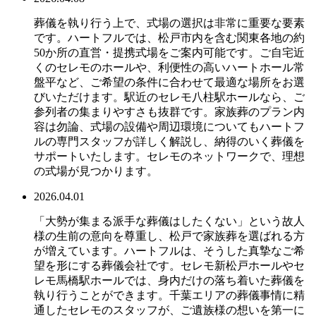
葬儀を執り行う上で、式場の選択は非常に重要な要素
です。ハートフルでは、松戸市内を含む関東各地の約
50か所の直営・提携式場をご案内可能です。ご自宅近
くのセレモのホールや、利便性の高いハートホール常
盤平など、ご希望の条件に合わせて最適な場所をお選
びいただけます。駅近のセレモ八柱駅ホールなら、ご
参列者の集まりやすさも抜群です。家族葬のプラン内
容は勿論、式場の設備や周辺環境についてもハートフ
ルの専門スタッフが詳しく解説し、納得のいく葬儀を
サポートいたします。セレモのネットワークで、理想
の式場が見つかります。
2026.04.01
「大勢が集まる派手な葬儀はしたくない」という故人
様の生前の意向を尊重し、松戸で家族葬を選ばれる方
が増えています。ハートフルは、そうした真摯なご希
望を形にする葬儀会社です。セレモ新松戸ホールやセ
レモ馬橋駅ホールでは、身内だけの落ち着いた葬儀を
執り行うことができます。千葉エリアの葬儀事情に精
通したセレモのスタッフが、ご遺族様の想いを第一に