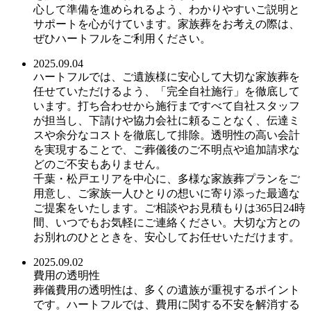
心して準備を進められるよう、わかりやすいご説明と
サポートを心がけています。家族葬をお考えの際は、
ぜひハートフルをご利用ください。
2025.09.04
ハートフルでは、ご遺族様に安心して大切な家族葬を
任せていただけるよう、「完全自社施行」を徹底して
います。打ち合わせから施行まですべて自社スタッフ
が担当し、下請けや協力会社に頼ることなく、伝達ミ
スや余分なコストを徹底して排除。透明性の高い会計
を実現することで、ご葬儀後のご不明点や追加請求な
どのご不安もありません。
千葉・松戸エリアを中心に、多様な家族葬プランをご
用意し、ご家族一人ひとりの想いに寄り添った最適な
ご提案をいたします。ご相談やお見積もりは365日24時
間、いつでもお気軽にご連絡ください。大切な方との
お別れのひとときを、安心してお任せいただけます。
2025.09.02
費用の透明性
葬儀費用の透明性は、多くの遺族が重視するポイント
です。ハートフルでは、費用に関する不安を解消する