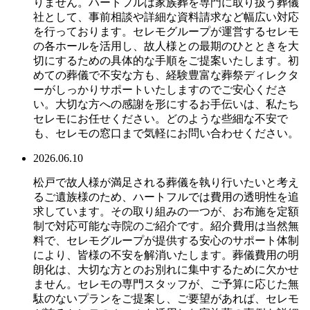
りません。ハートフルは家族葬を専門に取り扱う葬儀
社として、事前相談や詳細な資料請求など幅広い対応
を行っております。セレモグループが運営するセレモ
の各ホールを活用し、故人様との最期のひとときを大
切にするための具体的な手順をご提案いたします。初
めての葬儀で不安な方も、経験豊富な葬祭ディレクタ
ーがしっかりサポートいたしますのでご安心くださ
い。大切な方への感謝を形にするお手伝いは、私たち
セレモにお任せください。どのような些細な不安で
も、セレモの窓口まで気軽にお問い合わせください。
2026.06.10
松戸で故人様が満足される葬儀を執り行いたいと考え
るご遺族様のため、ハートフルでは費用の透明性を追
求しています。その取り組みの一つが、お布施を定額
制で対応可能な寺院のご紹介です。紹介費用は当然無
料で、セレモグループが提供する安心のサポート体制
により、皆様の不安を解消いたします。葬儀費用の明
朗化は、大切な方とのお別れに集中するために欠かせ
ません。セレモの専門スタッフが、ご予算に応じた無
駄のないプランをご提案し、ご要望があれば、セレモ