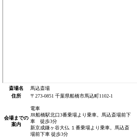
斎場名
馬込斎場
住所
〒273-0851 千葉県船橋市馬込町1102-1
電車
JR船橋駅北口3番乗場より乗車。馬込斎場前下
会場までの
車 徒歩3分
案内
新京成鎌ヶ谷大仏 １番乗場より乗車。馬込斎
場前下車 徒歩3分