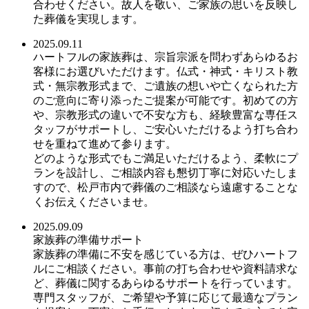
合わせください。故人を敬い、ご家族の思いを反映し
た葬儀を実現します。
2025.09.11
ハートフルの家族葬は、宗旨宗派を問わずあらゆるお
客様にお選びいただけます。仏式・神式・キリスト教
式・無宗教形式まで、ご遺族の想いや亡くなられた方
のご意向に寄り添ったご提案が可能です。初めての方
や、宗教形式の違いで不安な方も、経験豊富な専任ス
タッフがサポートし、ご安心いただけるよう打ち合わ
せを重ねて進めて参ります。
どのような形式でもご満足いただけるよう、柔軟にプ
ランを設計し、ご相談内容も懇切丁寧に対応いたしま
すので、松戸市内で葬儀のご相談なら遠慮することな
くお伝えくださいませ。
2025.09.09
家族葬の準備サポート
家族葬の準備に不安を感じている方は、ぜひハートフ
ルにご相談ください。事前の打ち合わせや資料請求な
ど、葬儀に関するあらゆるサポートを行っています。
専門スタッフが、ご希望や予算に応じて最適なプラン