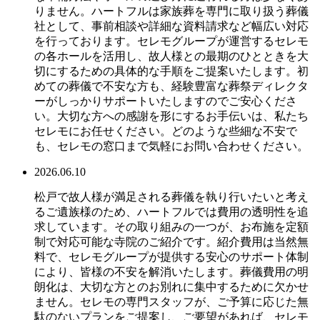
りません。ハートフルは家族葬を専門に取り扱う葬儀
社として、事前相談や詳細な資料請求など幅広い対応
を行っております。セレモグループが運営するセレモ
の各ホールを活用し、故人様との最期のひとときを大
切にするための具体的な手順をご提案いたします。初
めての葬儀で不安な方も、経験豊富な葬祭ディレクタ
ーがしっかりサポートいたしますのでご安心くださ
い。大切な方への感謝を形にするお手伝いは、私たち
セレモにお任せください。どのような些細な不安で
も、セレモの窓口まで気軽にお問い合わせください。
2026.06.10
松戸で故人様が満足される葬儀を執り行いたいと考え
るご遺族様のため、ハートフルでは費用の透明性を追
求しています。その取り組みの一つが、お布施を定額
制で対応可能な寺院のご紹介です。紹介費用は当然無
料で、セレモグループが提供する安心のサポート体制
により、皆様の不安を解消いたします。葬儀費用の明
朗化は、大切な方とのお別れに集中するために欠かせ
ません。セレモの専門スタッフが、ご予算に応じた無
駄のないプランをご提案し、ご要望があれば、セレモ