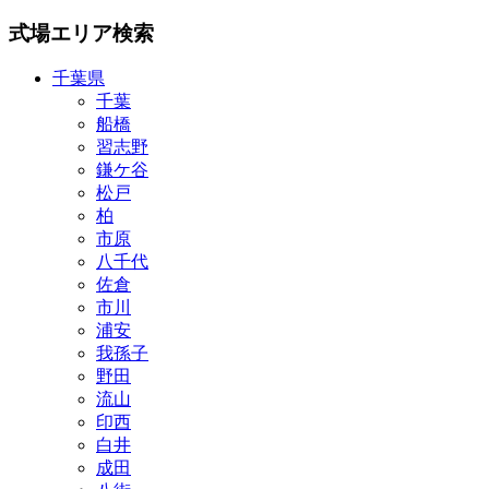
式場エリア検索
千葉県
千葉
船橋
習志野
鎌ケ谷
松戸
柏
市原
八千代
佐倉
市川
浦安
我孫子
野田
流山
印西
白井
成田