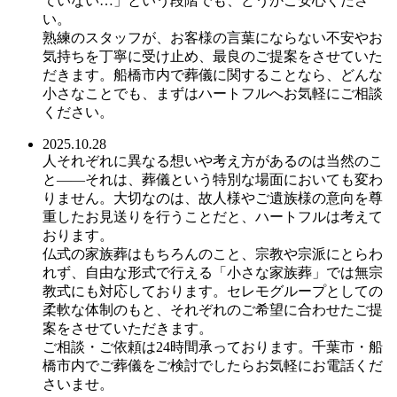
ていない…」という段階でも、どうかご安心くださ
い。
熟練のスタッフが、お客様の言葉にならない不安やお
気持ちを丁寧に受け止め、最良のご提案をさせていた
だきます。船橋市内で葬儀に関することなら、どんな
小さなことでも、まずはハートフルへお気軽にご相談
ください。
2025.10.28
人それぞれに異なる想いや考え方があるのは当然のこ
と――それは、葬儀という特別な場面においても変わ
りません。大切なのは、故人様やご遺族様の意向を尊
重したお見送りを行うことだと、ハートフルは考えて
おります。
仏式の家族葬はもちろんのこと、宗教や宗派にとらわ
れず、自由な形式で行える「小さな家族葬」では無宗
教式にも対応しております。セレモグループとしての
柔軟な体制のもと、それぞれのご希望に合わせたご提
案をさせていただきます。
ご相談・ご依頼は24時間承っております。千葉市・船
橋市内でご葬儀をご検討でしたらお気軽にお電話くだ
さいませ。