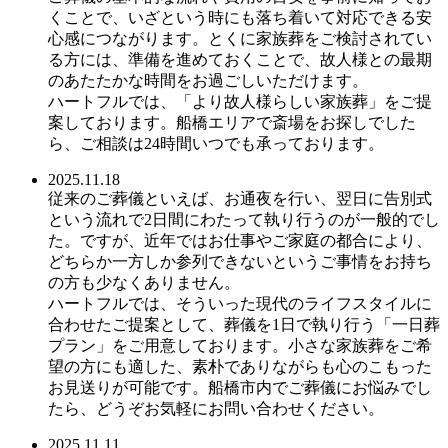
くことで、いざという時にも落ち着いて対応できる安
心感につながります。とくに家族葬をご検討されてい
る方には、準備を進めておくことで、故人様との最期
のあたたかな時間をお過ごしいただけます。
ハートフルでは、「より故人様らしい家族葬」をご提
案しております。船橋エリアで斎場をお探しでした
ら、ご相談は24時間いつでも承っております。
2025.11.18
従来のご葬儀といえば、お通夜を行い、翌日に告別式
という流れで2日間にわたって執り行うのが一般的でし
た。ですが、近年ではお仕事やご家庭の都合により、
どちらか一方しか参列できないというご事情をお持ち
の方も少なくありません。
ハートフルでは、そういった現代のライフスタイルに
合わせたご提案として、葬儀を1日で執り行う「一日葬
プラン」をご用意しております。小さな家族葬をご希
望の方にも適した、素朴でありながらも心のこもった
お見送りが可能です。船橋市内でご葬儀にお悩みでし
たら、どうぞお気軽にお問い合わせください。
2025.11.11