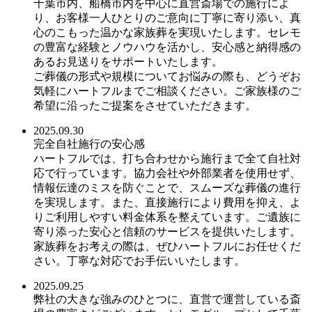
千葉市内、船橋市内を中心に直営斎場での施行によ
り、お客様一人ひとりのご意向に丁寧に寄り添い、真
心のこもった温かな家族葬を実現いたします。セレモ
の豊富な経験とノウハウを活かし、安心感と納得感の
あるお見送りをサポートいたします。
ご葬儀の形式や規模についてお悩みの際も、どうぞお
気軽にハートフルまでご相談ください。ご家族様のご
希望に沿ったご提案をさせていただきます。
2025.09.30
完全自社施行の安心感
ハートフルでは、打ち合わせから施行まで全て自社対
応で行っています。協力会社や外部業者を使用せず、
情報伝達のミスを防ぐことで、スムーズな葬儀の進行
を実現します。また、直接施行により費用を抑え、よ
りご利用しやすい料金体系を整えています。ご遺族に
寄り添った安心と信頼のサービスを提供いたします。
家族葬をお考えの際は、ぜひハートフルにお任せくだ
さい。丁寧な対応でお手伝いいたします。
2025.09.25
弊社の大きな強みのひとつに、直営で運営している斎