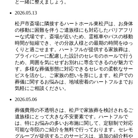
と一緒に整えましょう。
2026.05.13
松戸市斎場に隣接するハートホール東松戸は、お身体
の移動に困難を伴うご遺族様にも対応したバリアフリ
ーな式場です。斎場が近いため、霊柩車やバスの移動
時間が短縮でき、その分故人様との最期の時間をゆっ
くりと過ごせます。ハートフルが提供する家族葬は、
プライバシーに配慮した設計のセレモのホールで行う
ため、周囲を気にせずお別れに専念できるのが魅力で
す。多様な葬儀形態に対応できるセレモの柔軟なサー
ビスを活かし、ご家族の想いを形にします。松戸での
葬儀に関するお悩みは、地域密着のハートフルまでお
気軽にご相談ください。
2026.05.06
葬儀費用の不透明さは、松戸で家族葬を検討されるご
遺族様にとって大きな不安要素です。ハートフルで
は、特にお悩みの多いお布施に関して、定額制で対応
可能な寺院のご紹介を無料で行っております。セレモ
グループが提供するこのサービスは、追加の紹介料や