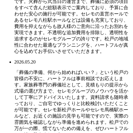
です。火葬から式当日の運営まで、葬儀に必須の項目
をすべて含んだ総額表示でご案内しており、予算に合
わせた安心の施行が可能です。セレモの直営ホールで
あるセレモ八柱駅ホールなどは設備も充実しており、
費用を抑えながらも故人様のご意向に沿ったお別れを
実現できます。不透明な追加費用を排除し、透明性を
追求するのがセレモグループの誇りです。松戸の地域
性に合わせた最適なプランニングを、ハートフルが真
心を込めてお手伝いさせていただきます。
2026.05.20
「葬儀の準備、何から始めればいい？」という松戸の
皆様の不安に、ハートフルは事前相談でお応えしま
す。家族葬専門の葬儀社として、見積もりの提示から
式場の選び方まで、セレモグループのノウハウを活か
して丁寧にアドバイスいたします。資料請求も随時承
っており、ご自宅でゆっくりと比較検討いただくこと
が可能です。セレモ新松戸ホールやセレモ馬橋駅ホー
ルなど、お近くの施設の見学も可能ですので、実際の
雰囲気を確認しながら準備を進められます。松戸での
万が一の際、慌てないための備えを、ぜひハートフル