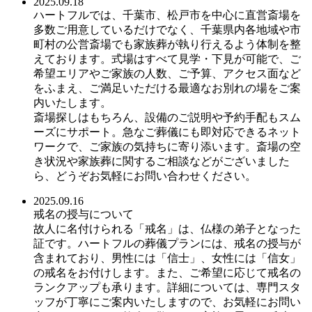
2025.09.18
ハートフルでは、千葉市、松戸市を中心に直営斎場を
多数ご用意しているだけでなく、千葉県内各地域や市
町村の公営斎場でも家族葬が執り行えるよう体制を整
えております。式場はすべて見学・下見が可能で、ご
希望エリアやご家族の人数、ご予算、アクセス面など
をふまえ、ご満足いただける最適なお別れの場をご案
内いたします。
斎場探しはもちろん、設備のご説明や予約手配もスム
ーズにサポート。急なご葬儀にも即対応できるネット
ワークで、ご家族の気持ちに寄り添います。斎場の空
き状況や家族葬に関するご相談などがございました
ら、どうぞお気軽にお問い合わせください。
2025.09.16
戒名の授与について
故人に名付けられる「戒名」は、仏様の弟子となった
証です。ハートフルの葬儀プランには、戒名の授与が
含まれており、男性には「信士」、女性には「信女」
の戒名をお付けします。また、ご希望に応じて戒名の
ランクアップも承ります。詳細については、専門スタ
ッフが丁寧にご案内いたしますので、お気軽にお問い