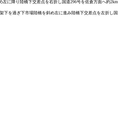
斜め左に降り陸橋下交差点を右折し国道296号を佐倉方面へ約2k
架下を過ぎ下市場陸橋を斜め左に進み陸橋下交差点を左折し国道