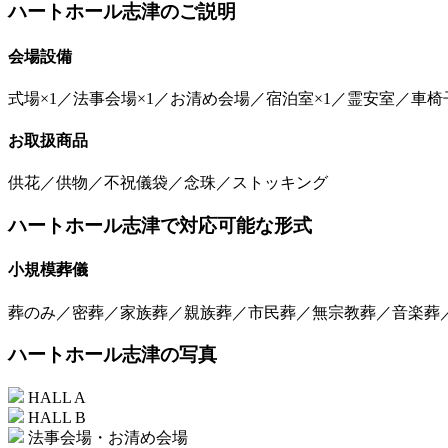
ハートホール志津のご説明
会場設備
式場×1／法事会場×1／お清め会場／宿泊室×1／霊安室／車椅
お取扱商品
供花／供物／不祝儀袋／念珠／ストッキング
ハートホール志津で対応可能な形式
小規模葬儀
葬のみ／密葬／家族葬／親族葬／市民葬／無宗教葬／音楽葬
ハートホール志津の写真
HALL A
HALL B
法事会場・お清め会場