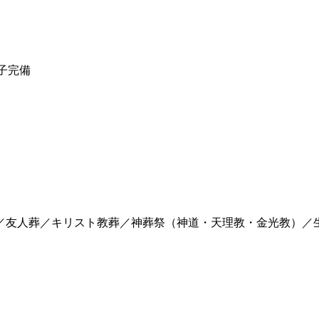
子完備
／友人葬／キリスト教葬／神葬祭（神道・天理教・金光教）／