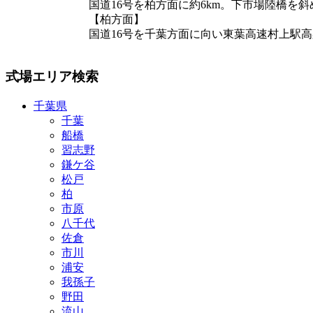
国道16号を柏方面に約6km。下市場陸橋を
【柏方面】
国道16号を千葉方面に向い東葉高速村上駅高
式場エリア検索
千葉県
千葉
船橋
習志野
鎌ケ谷
松戸
柏
市原
八千代
佐倉
市川
浦安
我孫子
野田
流山