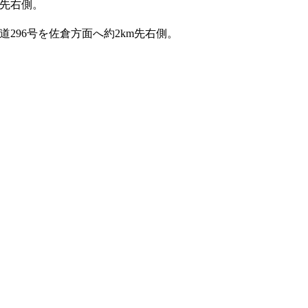
m先右側。
296号を佐倉方面へ約2km先右側。