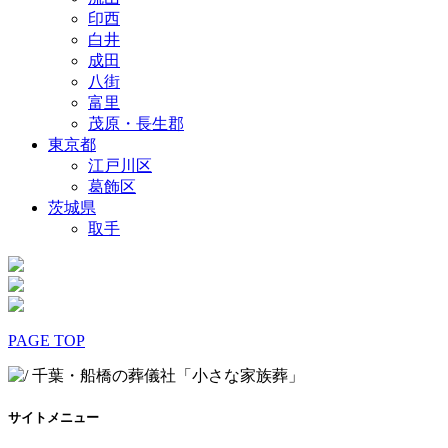
印西
白井
成田
八街
富里
茂原・長生郡
東京都
江戸川区
葛飾区
茨城県
取手
PAGE TOP
サイトメニュー