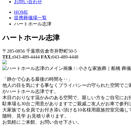
お問い合わせ
HOME
提携葬儀場一覧
ハートホール志津
ハートホール志津
〒285-0856 千葉県佐倉市井野町50-5
TEL:
043-489-4444
FAX:
043-489-4448
「静かで心ある最後の時間を‥」
他人の目を気にする事なくプライバシーの守られた空間でご
がハートホール志津です。
木目のおりなす温かみのある空間で、親しい方をご自宅にお
駐車場も30台ご用意がありますでご親戚ご友人がお車で参列
大家族でも全員でお付き添い頂ける10名様用親族控室完備し
随時、見学 お見積り承ります。
お気軽にご来館、お問い合せ下さい。