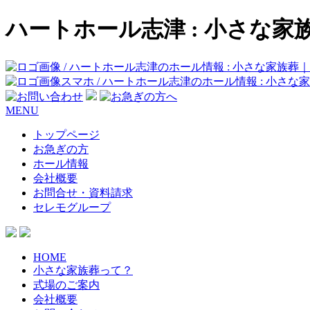
ハートホール志津 : 小さな
MENU
トップページ
お急ぎの方
ホール情報
会社概要
お問合せ・資料請求
セレモグループ
HOME
小さな家族葬って？
式場のご案内
会社概要