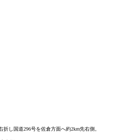
折し国道296号を佐倉方面へ約2km先右側。